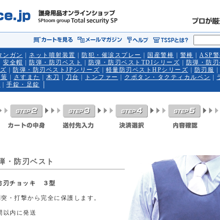
タンガン
|
ネット噴射装置
|
防犯・催涙スプレー
|
国産警棒
|
警棒
|
ASP
|
安全帽
|
防弾・防刃ベスト
|
防弾・防刃ベストTDIシリーズ
|
防弾・防刃
ーズ
|
防弾・防刃ベストJPシリーズ
|
軽量防刃ベストHPシリーズ
|
防刃服
対策
|
さすまた
|
木刀
|
刀台
|
トンファー
|
クボタン・タクティカルペン
|
棒
|
手錠・足錠
│
弾・防刃ベスト
防刃チョッキ ３型
刺突・打撃から完全に保護します。
間以内に発送