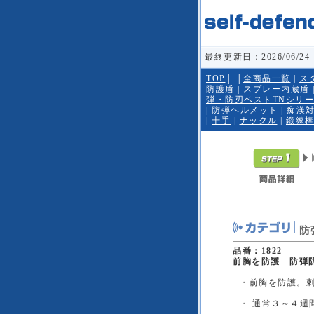
最終更新日：2026/06/24
TOP
│
│
全商品一覧
|
ス
防護盾
|
スプレー内蔵盾
弾・防刃ベストTNシリ
|
防弾ヘルメット
|
痴漢
|
十手
|
ナックル
|
鍛練
防
品番：1822
前胸を防護 防弾
・前胸を防護。
・ 通常３～４週