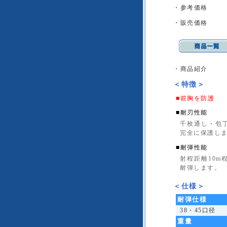
・参考価格
・販売価格
・商品紹介
＜特徴＞
■
前胸を防護
■
耐刃性能
千枚通し・包
完全に保護し
■
耐弾性能
射程距離10m
耐弾します。
＜仕様＞
耐弾仕様
38・45口径
重量