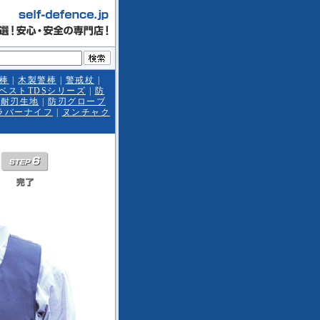
警棒
|
木製警棒
|
警戒杖
|
ベストTDSシリーズ
|
防
|
耐刃生地
|
防刃グローブ
ラバーナイフ
|
ヌンチャク