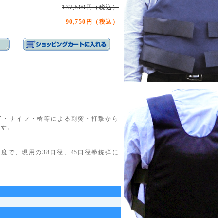
137,500円（税込）
90,750円（税込）
丁・ナイフ・槍等による刺突・打撃から
ます。
程度で、現用の38口径、45口径拳銃弾に