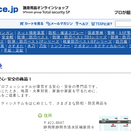
タンガン
|
ネット噴射装置
|
防犯・催涙スプレー
|
国産警棒
|
警棒
|
ASP
|
安全帽
|
防弾・防刃ベスト
|
防弾・防刃ベストTDIシリーズ
|
防弾・防刃
ーズ
|
防弾・防刃ベストJPシリーズ
|
軽量防刃ベストHPシリーズ
|
防刃服
対策
|
さすまた
|
木刀
|
刀台
|
トンファー
|
クボタン・タクティカルペン
|
棒
|
手錠・足錠
│
プロフェッショナルが運営する安心・安全の専門店です。
感じたとき、地震・火事対策、家族や家庭を守るために、
品をご提案します。
リティシステムをはじめとして、さまざまな防犯・防災商品を
。
〒422-8067
静岡県静岡市清水区楠新田６