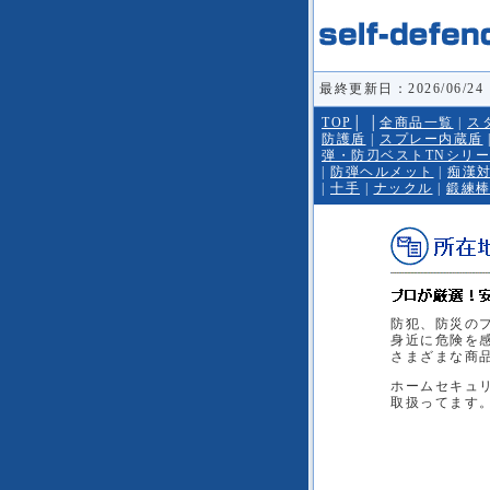
最終更新日：2026/06/24
TOP
│
│
全商品一覧
|
ス
防護盾
|
スプレー内蔵盾
弾・防刃ベストTNシリ
|
防弾ヘルメット
|
痴漢
|
十手
|
ナックル
|
鍛練
防犯、防災の
身近に危険を
さまざまな商
ホームセキュ
取扱ってます