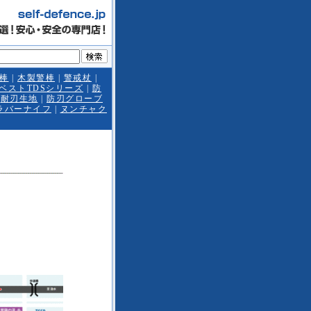
警棒
|
木製警棒
|
警戒杖
|
ベストTDSシリーズ
|
防
|
耐刃生地
|
防刃グローブ
ラバーナイフ
|
ヌンチャク