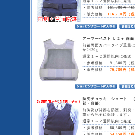
通常１～２週間以内に発送
・参考価格
161,700円（
・販売価格
116,710円（
アーマーベスト Ｌ２＋ 両面
前後両面カバータイプ重量
か2420g
通常１～２週間以内に発送
・参考価格
91,300円（
・販売価格
76,780円（
防刃チョッキ ショート 
部・背部）
前胸及び背部を防護。刺突
撃から完全に保護します。
通常１～２週間以内に発送
・参考価格
80,300円（
・販売価格
54,450円（