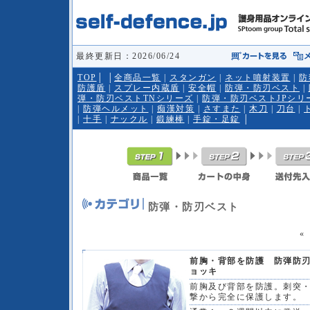
最終更新日：2026/06/24
TOP
│
│
全商品一覧
|
スタンガン
|
ネット噴射装置
|
防
防護盾
|
スプレー内蔵盾
|
安全帽
|
防弾・防刃ベスト
|
弾・防刃ベストTNシリーズ
|
防弾・防刃ベストJPシリ
|
防弾ヘルメット
|
痴漢対策
|
さすまた
|
木刀
|
刀台
|
|
十手
|
ナックル
|
鍛練棒
|
手錠・足錠
│
防弾・防刃ベスト
前胸・背部を防護 防弾防
ョッキ
前胸及び背部を防護。刺突
撃から完全に保護します。