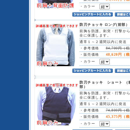
・カラー
防刃チョッキ ロング(前部）
前胸を防護。刺突・打撃か
全に保護します。
通常１～２週間以内に発送
・参考価格
84,700円（
・販売価格
48,620円（
・カラー
防刃チョッキ ショート (
部）
前胸を防護。刺突・打撃か
全に保護します。
通常１～２週間以内に発送
・参考価格
74,800円（
・販売価格
45,375円（
・カラー